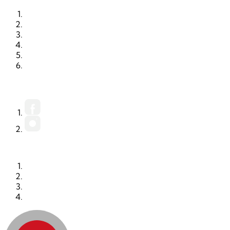
STARTSEITE
RUBRIKEN
ORTE
KALENDER
PRINTAUSGABE
MEDIADATEN (PDF)
FACEBOOK
INSTAGRAM
KONTAKT
IMPRESSUM
DATENSCHUTZ
AGB