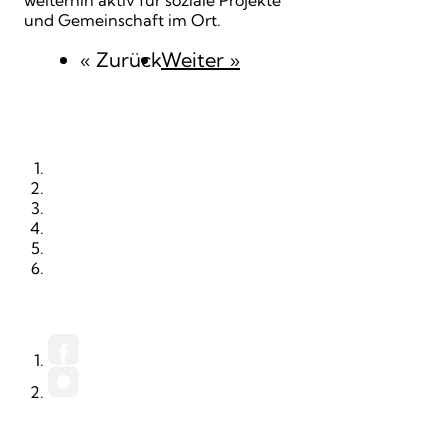
weiterhin aktiv für soziale Projekte
und Gemeinschaft im Ort.
« Zurück
Weiter
»
STARTSEITE
RUBRIKEN
ORTE
KALENDER
PRINTAUSGABE
MEDIADATEN (PDF)
FACEBOOK
INSTAGRAM