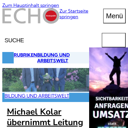
Zum Hauptinhalt springen
Zur Startseite
Menü
springen
Suche
FINDEN
RUBRIKEN
BILDUNG UND
ARBEITSWELT
BILDUNG UND ARBEITSWELT
Michael Kolar
übernimmt Leitung