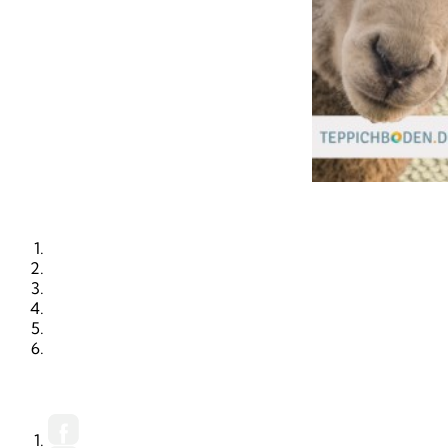
STARTSEITE
RUBRIKEN
ORTE
KALENDER
PRINTAUSGABE
MEDIADATEN (PDF)
FACEBOOK