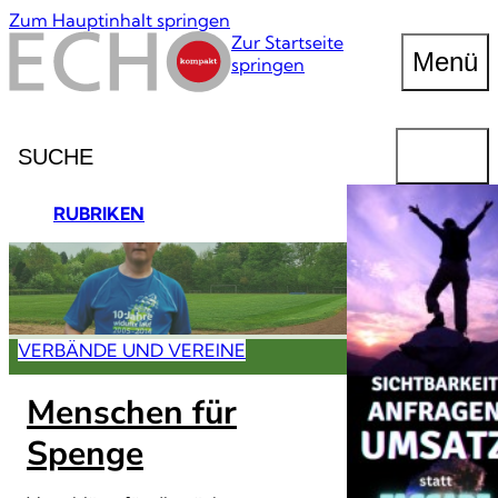
Zum Hauptinhalt springen
Zur Startseite
Menü
springen
Suche
FINDEN
RUBRIKEN
VERBÄNDE UND VEREINE
Menschen für
Spenge