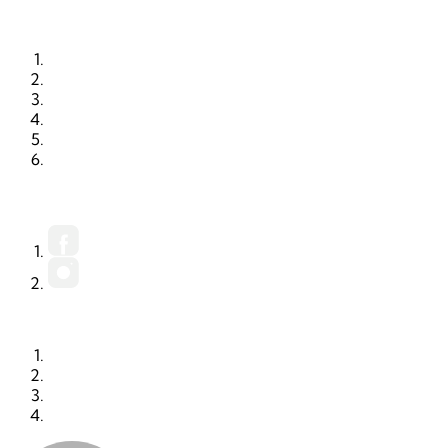
STARTSEITE
RUBRIKEN
ORTE
KALENDER
PRINTAUSGABE
MEDIADATEN (PDF)
FACEBOOK
INSTAGRAM
KONTAKT
IMPRESSUM
DATENSCHUTZ
AGB